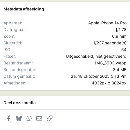
Metadata afbeelding
Apparaat
Apple iPhone 14 Pro
Diafragma
ƒ/1.78
Zoom
6,9 mm
Sluitertijd
1/237 seconde(n)
ISO
64
Flitser
Uitgeschakeld, niet geactiveerd
Bestandsnaam
IMG_3903.webp
Bestandsgrootte
3,4 MB
Datum gemaakt
za, 18 oktober 2025 5:13 Pm
Afmetingen
4032px x 3024px
Deel deze media
Facebook
Bluesky
WhatsApp
E-mail
Link