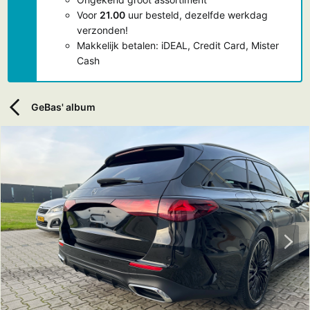
Voor
21.00
uur besteld, dezelfde werkdag
verzonden!
Makkelijk betalen: iDEAL, Credit Card, Mister
Cash
GeBas' album
V
o
l
g
e
n