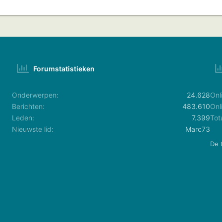
Forumstatistieken
Onderwerpen
24.628
Onl
Berichten
483.610
Onl
Leden
7.399
Tot
Nieuwste lid
Marc73
De 