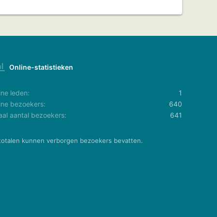
Online-statistieken
ine leden
1
ine bezoekers
640
aal aantal bezoekers
641
totalen kunnen verborgen bezoekers bevatten.