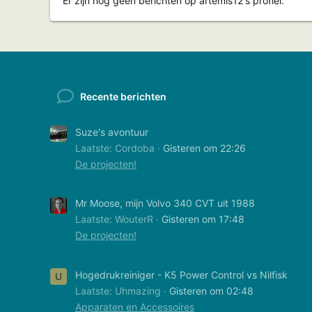
Er zijn nog geen berichten op artemis12's profiel.
Recente berichten
Suze's avontuur
Laatste: Cordoba
Gisteren om 22:26
De projecten!
Mr Moose, mijn Volvo 340 CVT uit 1988
Laatste: WouterR
Gisteren om 17:48
De projecten!
Hogedrukreiniger - K5 Power Control vs Nilfisk
U
Laatste: Uhmazing
Gisteren om 02:48
Apparaten en Accessoires