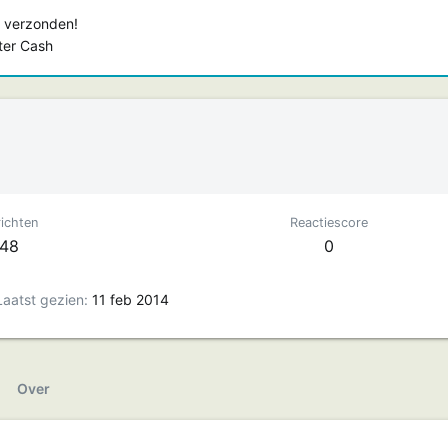
 verzonden!
ster Cash
ichten
Reactiescore
48
0
Laatst gezien
11 feb 2014
Over