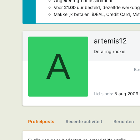
Ongekend groot assortiment
Voor
21.00
uur besteld, dezelfde werkdag
Makkelijk betalen: iDEAL, Credit Card, Mi
artemis12
A
Detailing rookie
Ber
Lid sinds
5 aug 2009
Profielposts
Recente activiteit
Berichten