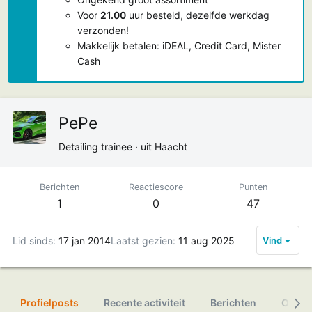
Voor
21.00
uur besteld, dezelfde werkdag
verzonden!
Makkelijk betalen: iDEAL, Credit Card, Mister
Cash
PePe
Detailing trainee
·
uit
Haacht
Berichten
Reactiescore
Punten
1
0
47
Lid sinds
17 jan 2014
Laatst gezien
11 aug 2025
Vind
Profielposts
Recente activiteit
Berichten
Over