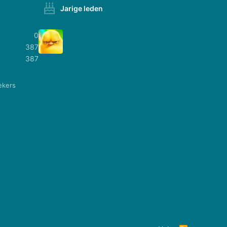
Jarige leden
0
387
387
ekers