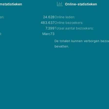
mstatistieken
Online-statistieken
en
24.628
Online leden
483.637
Online bezoekers
7.399
Totaal aantal bezoekers
d
Marc73
De totalen kunnen verborgen bezo
bevatten.