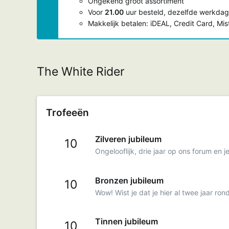
Ongekend groot assortiment
Voor
21.00
uur besteld, dezelfde werkdag
Makkelijk betalen: iDEAL, Credit Card, Mi
The White Rider
Trofeeën
Zilveren jubileum
10
Ongelooflijk, drie jaar op ons forum en j
Bronzen jubileum
10
Wow! Wist je dat je hier al twee jaar ro
Tinnen jubileum
10