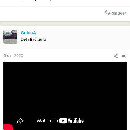
Reageer
GuidoA
Detailing guru
6 okt 2020
#8