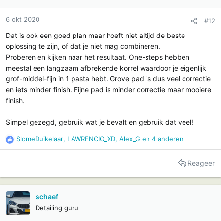
6 okt 2020
#12
Dat is ook een goed plan maar hoeft niet altijd de beste
oplossing te zijn, of dat je niet mag combineren.
Proberen en kijken naar het resultaat. One-steps hebben
meestal een langzaam afbrekende korrel waardoor je eigenlijk
grof-middel-fijn in 1 pasta hebt. Grove pad is dus veel correctie
en iets minder finish. Fijne pad is minder correctie maar mooiere
finish.
Simpel gezegd, gebruik wat je bevalt en gebruik dat veel!
SlomeDuikelaar
,
LAWRENCIO_XD
,
Alex_G
en 4 anderen
R
e
a
Reageer
c
t
i
schaef
e
Detailing guru
s