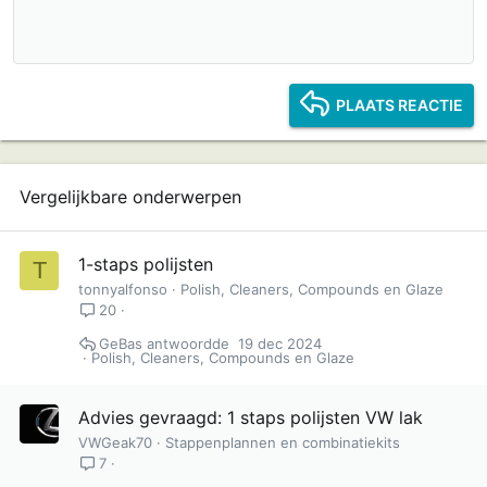
10
Verwijder concept
Book Antiqua
Inspringen
Centreren
Kop 1
12
Courier New
Inspringing verkleinen
Rechts uitlijnen
Kop 2
15
Georgia
Tekst uitvullen
Kop 3
PLAATS REACTIE
18
Tahoma
22
Times New Roman
26
Trebuchet MS
Vergelijkbare onderwerpen
Verdana
1-staps polijsten
T
tonnyalfonso
Polish, Cleaners, Compounds en Glaze
20
GeBas
19 dec 2024
Polish, Cleaners, Compounds en Glaze
Advies gevraagd: 1 staps polijsten VW lak
VWGeak70
Stappenplannen en combinatiekits
7