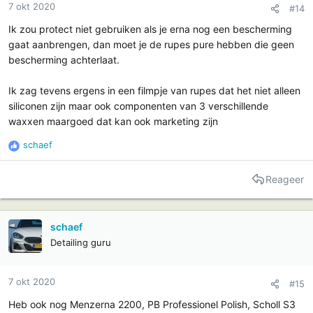
7 okt 2020
#14
Ik zou protect niet gebruiken als je erna nog een bescherming
gaat aanbrengen, dan moet je de rupes pure hebben die geen
bescherming achterlaat.
Ik zag tevens ergens in een filmpje van rupes dat het niet alleen
siliconen zijn maar ook componenten van 3 verschillende
waxxen maargoed dat kan ook marketing zijn
schaef
R
e
a
Reageer
c
t
i
schaef
e
Detailing guru
s
:
7 okt 2020
#15
Heb ook nog Menzerna 2200, PB Professionel Polish, Scholl S3