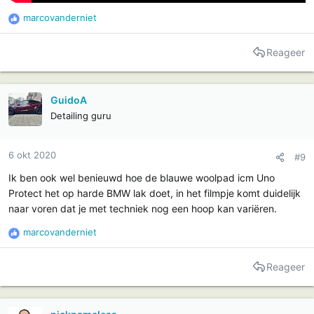
marcovanderniet
R
e
a
Reageer
c
t
i
GuidoA
e
Detailing guru
s
:
6 okt 2020
#9
Ik ben ook wel benieuwd hoe de blauwe woolpad icm Uno
Protect het op harde BMW lak doet, in het filmpje komt duidelijk
naar voren dat je met techniek nog een hoop kan variëren.
marcovanderniet
R
e
a
Reageer
c
t
i