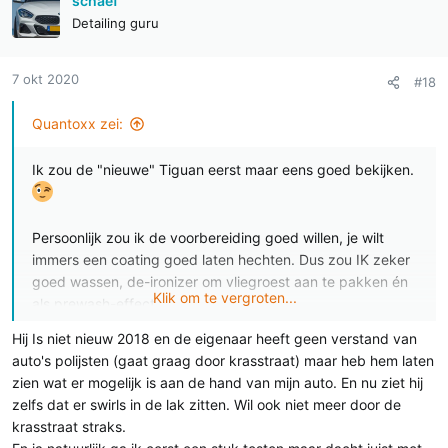
schaef
e
Detailing guru
s
:
7 okt 2020
#18
Quantoxx zei:
Ik zou de "nieuwe" Tiguan eerst maar eens goed bekijken.
Persoonlijk zou ik de voorbereiding goed willen, je wilt
immers een coating goed laten hechten. Dus zou IK zeker
goed wassen, de-ironizer om vliegroest aan te pakken én
Klik om te vergroten...
als prewash-effect,
dan met een Dappie een fijne combi eroverheen trekken
Hij Is niet nieuw 2018 en de eigenaar heeft geen verstand van
om eventuele LSP en vervuiling te verwijderen. (En
auto's polijsten (gaat graag door krasstraat) maar heb hem laten
waarschijnlijk zelfs iets meer hoogglans)
zien wat er mogelijk is aan de hand van mijn auto. En nu ziet hij
zelfs dat er swirls in de lak zitten. Wil ook niet meer door de
krasstraat straks.