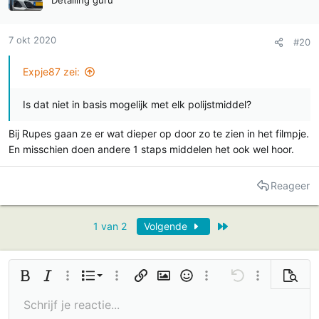
Detailing guru
s
:
7 okt 2020
#20
Expje87 zei:
Is dat niet in basis mogelijk met elk polijstmiddel?
Bij Rupes gaan ze er wat dieper op door zo te zien in het filmpje.
En misschien doen andere 1 staps middelen het ook wel hoor.
Reageer
Laatste
1 van 2
Volgende
Geordende lijst
Vetgedrukt
Cursief
Meer opties…
Lijst
Meer opties…
Link invoegen
Afbeelding invoegen
Smilies
Meer opties…
Ongedaan maken
Meer opties…
Voorbe
Ongeordende lijst
Schrijf je reactie...
Links uitlijnen
9
Normaal
Bewaar concept
Arial
Tekengrootte
Uitlijning
GIF invoegen
Opnieuw doen
Multi-Citaat
BB code schakelen
Tekstkleur
Paragraafindeling
Media
Opmaak verwijderen
Fonttype
Tabel invoegen
Concepten
Doorgehaald
Horizontale lijn invoegen
Onderstreept
Spoiler
Inline code
Code
Inline spoiler
Mediagalerij insluiten