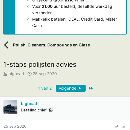
Voor
21.00
uur besteld, dezelfde werkdag
verzonden!
Makkelijk betalen: iDEAL, Credit Card, Mister
Cash
Polish, Cleaners, Compounds en Glaze
1-staps polijsten advies
T
S
bighead
25 sep 2020
o
t
p
a
Laatste
1 van 2
Volgende
i
r
c
t
bighead
s
d
Detailing chief
t
a
a
t
r
u
25 sep 2020
#1