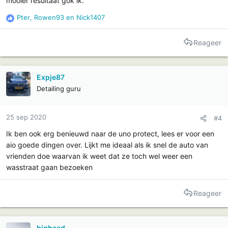
mooier resultaat gok ik.
Pter
,
Rowen93
en
Nick1407
R
e
a
Reageer
c
t
i
Expje87
e
Detailing guru
s
:
25 sep 2020
#4
Ik ben ook erg benieuwd naar de uno protect, lees er voor een
aio goede dingen over. Lijkt me ideaal als ik snel de auto van
vrienden doe waarvan ik weet dat ze toch wel weer een
wasstraat gaan bezoeken
Reageer
bighead