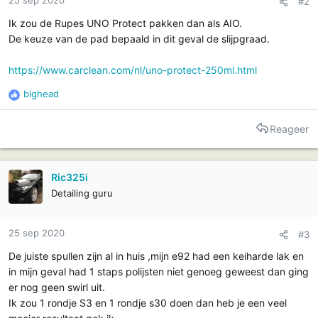
#2
Ik zou de Rupes UNO Protect pakken dan als AIO.
De keuze van de pad bepaald in dit geval de slijpgraad.
https://www.carclean.com/nl/uno-protect-250ml.html
bighead
R
e
a
Reageer
c
t
i
Ric325i
e
Detailing guru
s
:
25 sep 2020
#3
De juiste spullen zijn al in huis ,mijn e92 had een keiharde lak en
in mijn geval had 1 staps polijsten niet genoeg geweest dan ging
er nog geen swirl uit.
Ik zou 1 rondje S3 en 1 rondje s30 doen dan heb je een veel