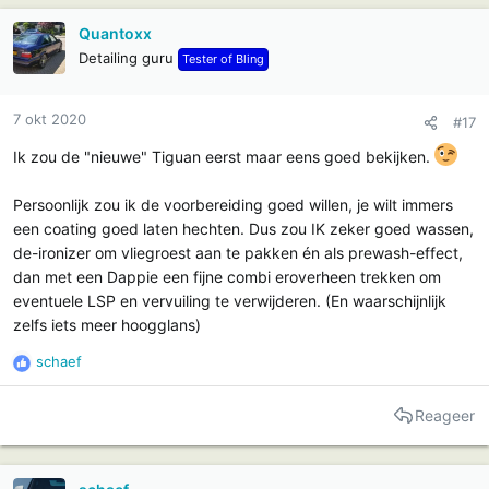
t
i
Quantoxx
e
Detailing guru
Tester of Bling
s
:
7 okt 2020
#17
Ik zou de "nieuwe" Tiguan eerst maar eens goed bekijken.
Persoonlijk zou ik de voorbereiding goed willen, je wilt immers
een coating goed laten hechten. Dus zou IK zeker goed wassen,
de-ironizer om vliegroest aan te pakken én als prewash-effect,
dan met een Dappie een fijne combi eroverheen trekken om
eventuele LSP en vervuiling te verwijderen. (En waarschijnlijk
zelfs iets meer hoogglans)
schaef
R
e
a
Reageer
c
t
i