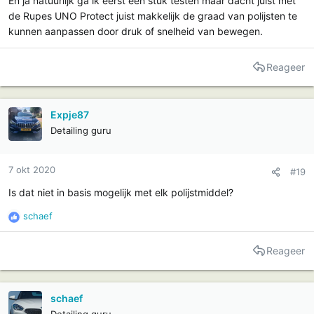
En ja natuurlijk ga ik eerst een stuk testen maar dacht juist met
de Rupes UNO Protect juist makkelijk de graad van polijsten te
kunnen aanpassen door druk of snelheid van bewegen.
Reageer
Expje87
Detailing guru
7 okt 2020
#19
Is dat niet in basis mogelijk met elk polijstmiddel?
schaef
R
e
a
Reageer
c
t
i
schaef
e