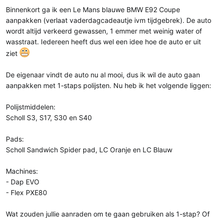
t
m
Binnenkort ga ik een Le Mans blauwe BMW E92 Coupe
e
aanpakken (verlaat vaderdagcadeautje ivm tijdgebrek). De auto
r
wordt altijd verkeerd gewassen, 1 emmer met weinig water of
wasstraat. Iedereen heeft dus wel een idee hoe de auto er uit
ziet
De eigenaar vindt de auto nu al mooi, dus ik wil de auto gaan
aanpakken met 1-staps polijsten. Nu heb ik het volgende liggen:
Polijstmiddelen:
Scholl S3, S17, S30 en S40
Pads:
Scholl Sandwich Spider pad, LC Oranje en LC Blauw
Machines:
- Dap EVO
- Flex PXE80
Wat zouden jullie aanraden om te gaan gebruiken als 1-stap? Of