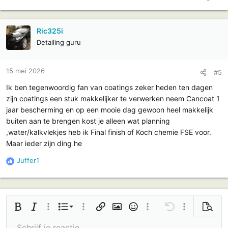
c
t
i
Ric325i
e
Detailing guru
s
:
15 mei 2026
#5
Ik ben tegenwoordig fan van coatings zeker heden ten dagen
zijn coatings een stuk makkelijker te verwerken neem Cancoat 1
jaar bescherming en op een mooie dag gewoon heel makkelijk
buiten aan te brengen kost je alleen wat planning
,water/kalkvlekjes heb ik Final finish of Koch chemie FSE voor.
Maar ieder zijn ding he
Juffer1
R
e
a
c
t
Geordende lijst
Vetgedrukt
Cursief
Meer opties…
Lijst
Meer opties…
Link invoegen
Afbeelding invoegen
Smilies
Meer opties…
Ongedaan maken
Meer opties…
Voorbe
i
e
Ongeordende lijst
Schrijf je reactie...
Links uitlijnen
9
Normaal
Bewaar concept
Arial