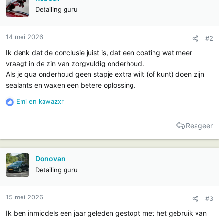
e
Detailing guru
s
:
14 mei 2026
#2
Ik denk dat de conclusie juist is, dat een coating wat meer
vraagt in de zin van zorgvuldig onderhoud.
Als je qua onderhoud geen stapje extra wilt (of kunt) doen zijn
sealants en waxen een betere oplossing.
Emi
en
kawazxr
R
e
a
Reageer
c
t
i
Donovan
e
Detailing guru
s
:
15 mei 2026
#3
Ik ben inmiddels een jaar geleden gestopt met het gebruik van