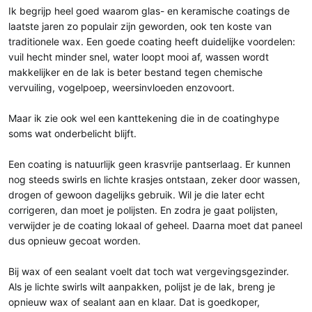
Ik begrijp heel goed waarom glas- en keramische coatings de
r
u
laatste jaren zo populair zijn geworden, ook ten koste van
t
m
traditionele wax. Een goede coating heeft duidelijke voordelen:
e
vuil hecht minder snel, water loopt mooi af, wassen wordt
r
makkelijker en de lak is beter bestand tegen chemische
vervuiling, vogelpoep, weersinvloeden enzovoort.
Maar ik zie ook wel een kanttekening die in de coatinghype
soms wat onderbelicht blijft.
Een coating is natuurlijk geen krasvrije pantserlaag. Er kunnen
nog steeds swirls en lichte krasjes ontstaan, zeker door wassen,
drogen of gewoon dagelijks gebruik. Wil je die later echt
corrigeren, dan moet je polijsten. En zodra je gaat polijsten,
verwijder je de coating lokaal of geheel. Daarna moet dat paneel
dus opnieuw gecoat worden.
Bij wax of een sealant voelt dat toch wat vergevingsgezinder.
Als je lichte swirls wilt aanpakken, polijst je de lak, breng je
opnieuw wax of sealant aan en klaar. Dat is goedkoper,