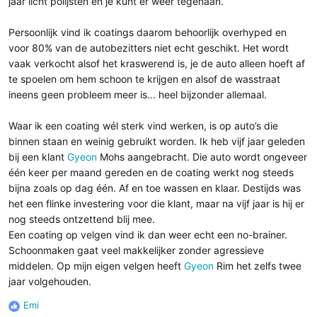
jaar licht polijsten en je kunt er weer tegenaan.
Persoonlijk vind ik coatings daarom behoorlijk overhyped en
voor 80% van de autobezitters niet echt geschikt. Het wordt
vaak verkocht alsof het kraswerend is, je de auto alleen hoeft af
te spoelen om hem schoon te krijgen en alsof de wasstraat
ineens geen probleem meer is… heel bijzonder allemaal.
Waar ik een coating wél sterk vind werken, is op auto’s die
binnen staan en weinig gebruikt worden. Ik heb vijf jaar geleden
bij een klant
Gyeon
Mohs aangebracht. Die auto wordt ongeveer
één keer per maand gereden en de coating werkt nog steeds
bijna zoals op dag één. Af en toe wassen en klaar. Destijds was
het een flinke investering voor die klant, maar na vijf jaar is hij er
nog steeds ontzettend blij mee.
Een coating op velgen vind ik dan weer echt een no-brainer.
Schoonmaken gaat veel makkelijker zonder agressieve
middelen. Op mijn eigen velgen heeft
Gyeon
Rim het zelfs twee
jaar volgehouden.
Emi
R