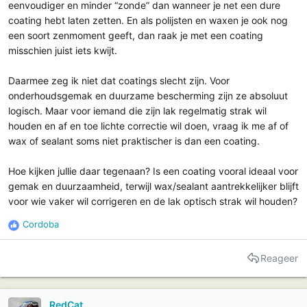
eenvoudiger en minder “zonde” dan wanneer je net een dure
coating hebt laten zetten. En als polijsten en waxen je ook nog
een soort zenmoment geeft, dan raak je met een coating
misschien juist iets kwijt.
Daarmee zeg ik niet dat coatings slecht zijn. Voor
onderhoudsgemak en duurzame bescherming zijn ze absoluut
logisch. Maar voor iemand die zijn lak regelmatig strak wil
houden en af en toe lichte correctie wil doen, vraag ik me af of
wax of sealant soms niet praktischer is dan een coating.
Hoe kijken jullie daar tegenaan? Is een coating vooral ideaal voor
gemak en duurzaamheid, terwijl wax/sealant aantrekkelijker blijft
voor wie vaker wil corrigeren en de lak optisch strak wil houden?
Cordoba
R
e
a
Reageer
c
t
i
RedCat