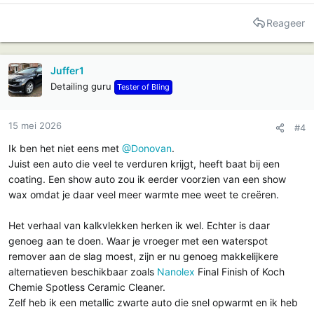
e
a
Reageer
c
t
i
Juffer1
e
Detailing guru
Tester of Bling
s
:
15 mei 2026
#4
Ik ben het niet eens met
@Donovan
.
Juist een auto die veel te verduren krijgt, heeft baat bij een
coating. Een show auto zou ik eerder voorzien van een show
wax omdat je daar veel meer warmte mee weet te creëren.
Het verhaal van kalkvlekken herken ik wel. Echter is daar
genoeg aan te doen. Waar je vroeger met een waterspot
remover aan de slag moest, zijn er nu genoeg makkelijkere
alternatieven beschikbaar zoals
Nanolex
Final Finish of Koch
Chemie Spotless Ceramic Cleaner.
Zelf heb ik een metallic zwarte auto die snel opwarmt en ik heb