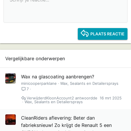
Tekengrootte
Uitlijning
GIF invoegen
Opnieuw doen
Multi-Citaat
BB code schakelen
Tekstkleur
Paragraafindeling
Media
Opmaak verwijderen
Fonttype
Tabel invoegen
Concepten
Doorgehaald
Horizontale lijn invoegen
Onderstreept
Spoiler
Inline code
Code
Inline spoiler
Mediagalerij insluiten
s
10
Verwijder concept
Book Antiqua
Inspringen
Centreren
Kop 1
:
12
Courier New
Inspringing verkleinen
Rechts uitlijnen
Kop 2
15
Georgia
Tekst uitvullen
Kop 3
PLAATS REACTIE
18
Tahoma
22
Times New Roman
26
Trebuchet MS
Vergelijkbare onderwerpen
Verdana
Wax na glascoating aanbrengen?
minicooperparklane
Wax, Sealants en Detailersprays
7
VerwijderdKloonAccount2
16 mrt 2025
Wax, Sealants en Detailersprays
CleanRiders aflevering: Beter dan
fabrieksnieuw! Zo krijgt de Renault 5 een