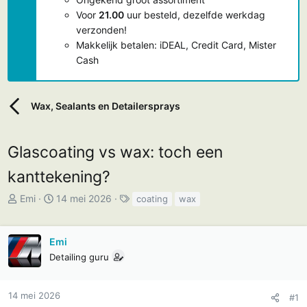
Voor
21.00
uur besteld, dezelfde werkdag
verzonden!
Makkelijk betalen: iDEAL, Credit Card, Mister
Cash
Wax, Sealants en Detailersprays
Glascoating vs wax: toch een
kanttekening?
T
S
T
Emi
14 mei 2026
coating
wax
o
t
a
p
a
g
Emi
i
r
s
Detailing guru
c
t
s
d
t
a
14 mei 2026
#1
a
t