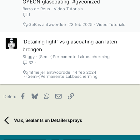
GYEON glascoating! #gyeonized
Barro de Reus
Video Tutorials
1
GeBas
23 feb 2025
Video Tutorials
'Detailing light' vs glascoating aan laten
brengen
Stiggy
(Semi-)Permanente Lakbescherming
32
mfmeijer
14 feb 2024
(Semi-)Permanente Lakbescherming
Facebook
Bluesky
WhatsApp
E-mail
Link
Delen:
Wax, Sealants en Detailersprays