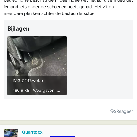
t
m
iemand iets onder de schoenen heeft gehad. Het zit op
e
meerdere plekken achter de bestuurdersstoel.
r
Bijlagen
IMG_5247.webp
186,9 KB · Weergaven: 138
Reageer
Quantoxx