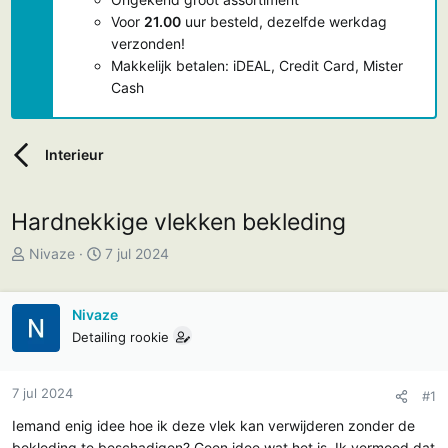
Voor
21.00
uur besteld, dezelfde werkdag
verzonden!
Makkelijk betalen: iDEAL, Credit Card, Mister
Cash
Interieur
Hardnekkige vlekken bekleding
T
S
Nivaze
7 jul 2024
o
t
p
a
Nivaze
i
r
Detailing rookie
c
t
s
d
t
a
7 jul 2024
#1
a
t
Iemand enig idee hoe ik deze vlek kan verwijderen zonder de
r
u
bekleding te beschadigen? Geen idee wat het is. Ik vermoed dat