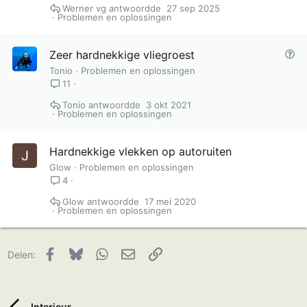
Werner vg
27 sep 2025
Problemen en oplossingen
V
Zeer hardnekkige vliegroest
r
Tonio
Problemen en oplossingen
a
11
a
Tonio
3 okt 2021
g
Problemen en oplossingen
Hardnekkige vlekken op autoruiten
Glow
Problemen en oplossingen
4
Glow
17 mei 2020
Problemen en oplossingen
Facebook
Bluesky
WhatsApp
E-mail
Link
Delen:
Interieur