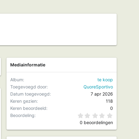
Mediainformatie
Album
te koop
Toegevoegd door
QuoreSportivo
Datum toegevoegd
7 apr 2026
Keren gezien
118
ld
Keren beoordeeld
0
0,00 ster(
Beoordeling
0 beoordelingen