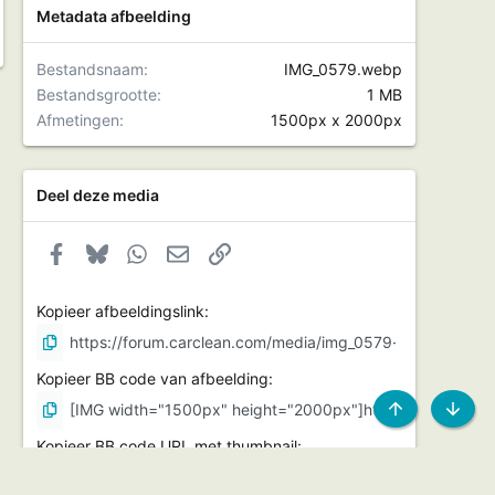
Metadata afbeelding
Bestandsnaam
IMG_0579.webp
Bestandsgrootte
1 MB
Afmetingen
1500px x 2000px
Deel deze media
Facebook
Bluesky
WhatsApp
E-mail
Link
Kopieer afbeeldingslink
Kopieer BB code van afbeelding
Kopieer BB code URL met thumbnail