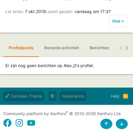
Lid sinds
7 okt 2019
Laatst gezien
vandaag om 17:37
Vind
Profielposts
Recente activiteit
Berichten
Over
Er zijn nog geen berichten op Alex_G's profiel.
Carclean Theme
Nederlands
Help
R
s
s
®
Community platform by XenForo
© 2010-2026 XenForo Ltd.
NAAR BOVEN
ONDE