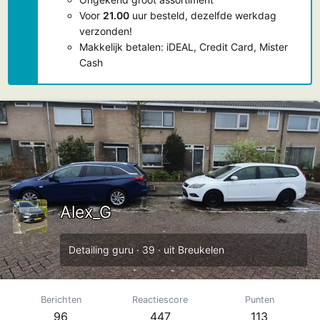
Voor
21.00
uur besteld, dezelfde werkdag
verzonden!
Makkelijk betalen: iDEAL, Credit Card, Mister
Cash
Alex_G
Detailing guru
·
39
·
uit
Breukelen
Berichten
Reactiescore
Punten
96
447
113