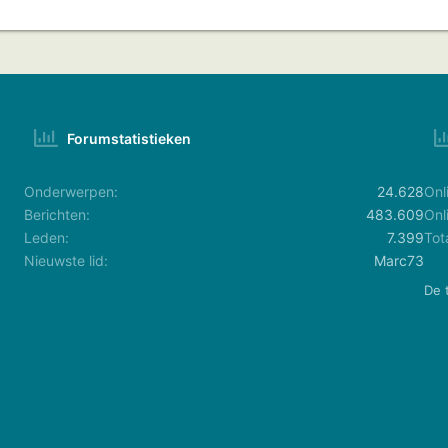
Forumstatistieken
Onderwerpen
24.628
Onl
Berichten
483.609
Onl
Leden
7.399
Tot
Nieuwste lid
Marc73
De 