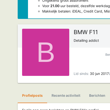
Ongekend groot assortiment
Voor
21.00
uur besteld, dezelfde werkdag
Makkelijk betalen: iDEAL, Credit Card, Mi
BMW F11
B
Detailing addict
Ber
Lid sinds
30 jun 2017
Profielposts
Recente activiteit
Berichten