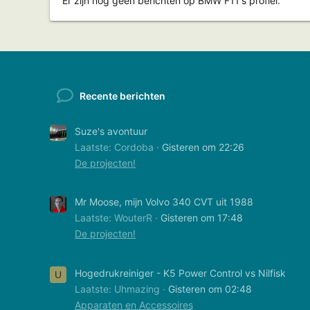
Er zijn nog geen berichten op BMW F11's profiel.
Recente berichten
Suze's avontuur
Laatste: Cordoba
Gisteren om 22:26
De projecten!
Mr Moose, mijn Volvo 340 CVT uit 1988
Laatste: WouterR
Gisteren om 17:48
De projecten!
Hogedrukreiniger - K5 Power Control vs Nilfisk
U
Laatste: Uhmazing
Gisteren om 02:48
Apparaten en Accessoires