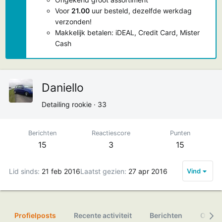
Voor
21.00
uur besteld, dezelfde werkdag
verzonden!
Makkelijk betalen: iDEAL, Credit Card, Mister
Cash
Daniello
Detailing rookie
·
33
Berichten
Reactiescore
Punten
15
3
15
Lid sinds
21 feb 2016
Laatst gezien
27 apr 2016
Vind
Profielposts
Recente activiteit
Berichten
Over