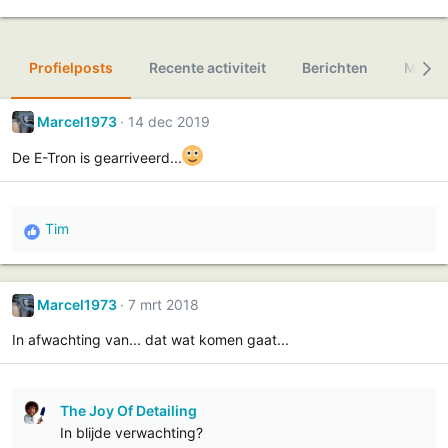
Profielposts
Recente activiteit
Berichten
Media
Marcel1973
14 dec 2019
De E-Tron is gearriveerd...
Tim
R
e
a
c
Marcel1973
7 mrt 2018
t
In afwachting van... dat wat komen gaat...
i
e
s
The Joy Of Detailing
:
In blijde verwachting?