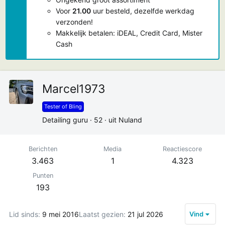
Voor
21.00
uur besteld, dezelfde werkdag
verzonden!
Makkelijk betalen: iDEAL, Credit Card, Mister
Cash
Marcel1973
Tester of Bling
Detailing guru
·
52
·
uit
Nuland
Berichten
Media
Reactiescore
3.463
1
4.323
Punten
193
Lid sinds
9 mei 2016
Laatst gezien
21 jul 2026
Vind