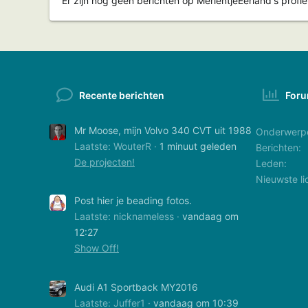
Er zijn nog geen berichten op MerientjeEerland's profiel
Recente berichten
Foru
Mr Moose, mijn Volvo 340 CVT uit 1988
Onderwerp
Laatste: WouterR
1 minuut geleden
Berichten
De projecten!
Leden
Nieuwste li
Post hier je beading fotos.
Laatste: nicknameless
vandaag om
12:27
Show Off!
Audi A1 Sportback MY2016
Laatste: Juffer1
vandaag om 10:39