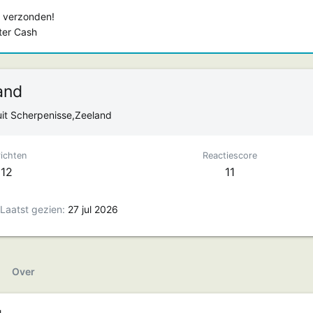
 verzonden!
ster Cash
and
uit
Scherpenisse,Zeeland
ichten
Reactiescore
12
11
Laatst gezien
27 jul 2026
Over