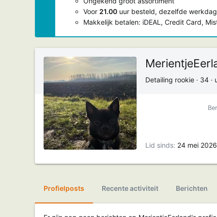
Ongekend groot assortiment
Voor
21.00
uur besteld, dezelfde werkdag
Makkelijk betalen: iDEAL, Credit Card, Mi
MerientjeEerl
Detailing rookie
·
34
·
Ber
Lid sinds
24 mei 2026
Profielposts
Recente activiteit
Berichten