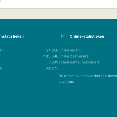
.
mstatistieken
Online-statistieken
en
24.628
Online leden
483.646
Online bezoekers
7.399
Totaal aantal bezoekers
d
Marc73
De totalen kunnen verborgen bezo
bevatten.