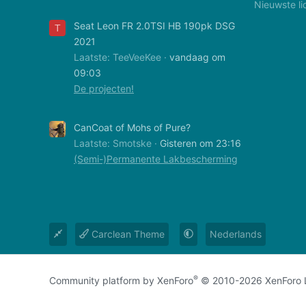
Nieuwste li
Seat Leon FR 2.0TSI HB 190pk DSG
T
2021
Laatste: TeeVeeKee
vandaag om
09:03
De projecten!
CanCoat of Mohs of Pure?
Laatste: Smotske
Gisteren om 23:16
(Semi-)Permanente Lakbescherming
Carclean Theme
Nederlands
®
Community platform by XenForo
© 2010-2026 XenForo 