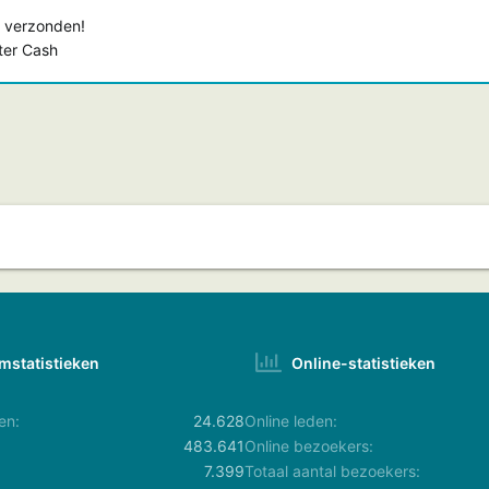
 verzonden!
ster Cash
mstatistieken
Online-statistieken
en
24.628
Online leden
483.641
Online bezoekers
7.399
Totaal aantal bezoekers