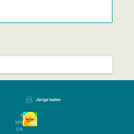
Jarige leden
5
369
374