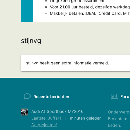
Ongekend groot assortiment
Voor
21.00
uur besteld, dezelfde werkdag
Makkelijk betalen: iDEAL, Credit Card, Mi
stijnvg
stijnvg heeft geen extra informatie vermeld.
Recente berichten
Foru
Audi A1 Sportback MY2016
Onderwerp
Laatste: Juffer1
11 minuten geleden
Berichten
De projecten!
Leden