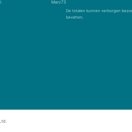
d
Marc73
De totalen kunnen verborgen bezo
bevatten.
Ltd.