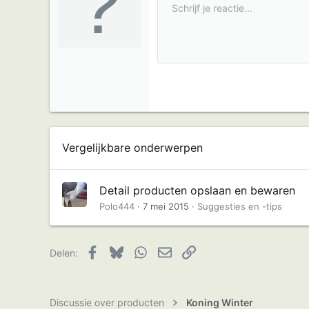
10
e
Schrijf je reactie...
Arial
Fonttype
Tabel invoegen
Horizontale lijn invoegen
Doorgehaald
Spoiler
Onderstreept
Code
Inline code
Mediagaleri
Inline spoi
s
12
Book Antiqua
:
15
Courier New
18
Georgia
22
Tahoma
26
Times New Roman
Trebuchet MS
Vergelijkbare onderwerpen
Verdana
Detail producten opslaan en bewaren
Polo444
7 mei 2015
Suggesties en -tips
Facebook
Bluesky
WhatsApp
E-mail
Link
Delen:
Discussie over producten
Koning Winter