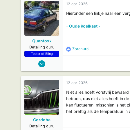
i
12 apr 2026
e
s
Hieronder een linkje naar een ver
:
- Oude Koelkast -
Quantoxx
Detailing guru
Zoranurai
R
Tester of Bling
e
4 mei 2015
a
15.394
c
t
193
i
36
12 apr 2026
e
Leersum (Utrecht)
s
Niet alles hoeft vorstvrij bewaar
:
hebben, dus niet alles hoeft in de 
kan fluctueren: misschien is het z
het prettig als de temperatuur in 
Cordoba
Detailing guru