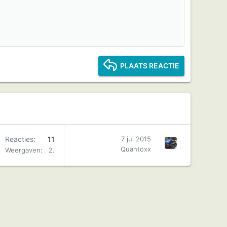
Verwijder concept
PLAATS REACTIE
Reacties
11
7 jul 2015
Quantoxx
Weergaven
2K