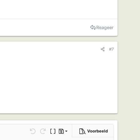
Reageer
#7
Voorbeeld
Bewaar concept
Ongedaan maken
Opnieuw doen
BB code schakelen
Concepten