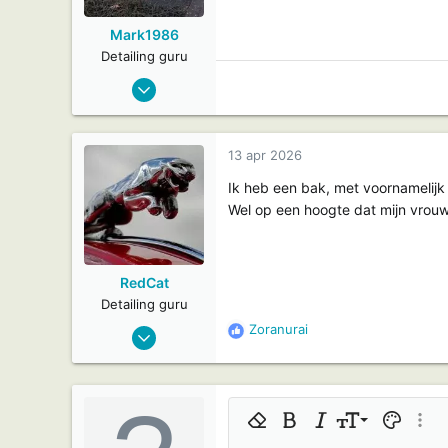
Mark1986
Detailing guru
12 jun 2010
1.415
143
Zoetermeer
13 apr 2026
Ik heb een bak, met voornamelijk 
Wel op een hoogte dat mijn vrouw
RedCat
Detailing guru
15 nov 2009
Zoranurai
R
8.231
e
a
190
c
Utrecht
t
9
Opmaak verwijderen
Vetgedrukt
Cursief
Tekengrootte
Tekstkleu
Meer 
i