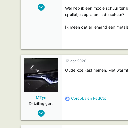
11 jul 2022
Wél heb ik een mooie schuur ter 
1.294
spulletjes opslaan in de schuur?
155
Ik meen dat er iemand een metale
12 apr 2026
Oude koelkast nemen. Met warmte
MTyn
Cordoba
en
RedCat
R
Detailing guru
e
29 aug 2010
a
858
c
t
150