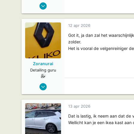
6 jul 2012
5.252
193
64
12 apr 2026
Got it, ja dan zal het waarschijn
zolder.
Het is vooral de velgenreiniger denk
Zoranurai
Detailing guru
11 jul 2022
1.294
155
13 apr 2026
Dat is lastig, ik neem aan dat de
Wellicht kan je een ikea kast aan