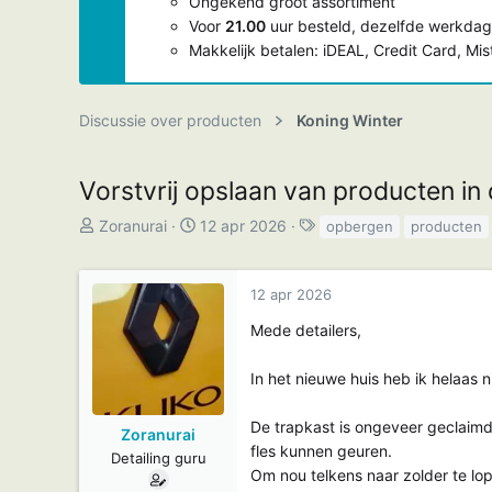
Ongekend groot assortiment
Voor
21.00
uur besteld, dezelfde werkdag
Makkelijk betalen: iDEAL, Credit Card, Mi
Discussie over producten
Koning Winter
Vorstvrij opslaan van producten in
T
S
T
Zoranurai
12 apr 2026
opbergen
producten
o
t
a
p
a
g
12 apr 2026
i
r
s
c
t
Mede detailers,
s
d
t
a
In het nieuwe huis heb ik helaas n
a
t
r
u
De trapkast is ongeveer geclaimd
Zoranurai
t
m
fles kunnen geuren.
Detailing guru
e
Om nou telkens naar zolder te lop
r