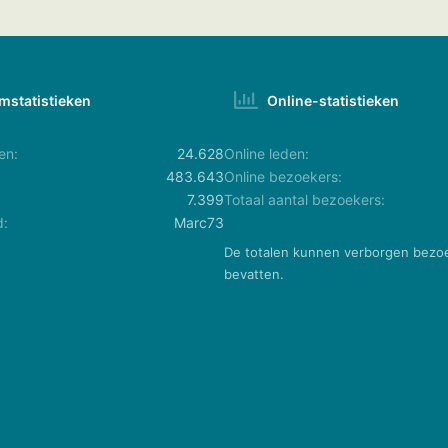
mstatistieken
Online-statistieken
en
24.628
Online leden
483.643
Online bezoekers
7.399
Totaal aantal bezoekers
d
Marc73
De totalen kunnen verborgen bezo
bevatten.