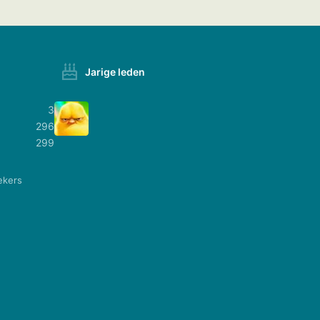
Jarige leden
3
296
299
ekers