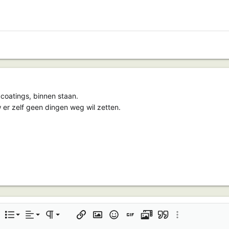
coatings, binnen staan.
 er zelf geen dingen weg wil zetten.
Links uitlijnen
Normaal
Geordende lijst
r
opties…
Lijst
Uitlijning
Paragraafindeling
Link invoegen
Afbeelding invoegen
Smilies
GIF invoegen
Media
Multi-Citaat
Meer opties…