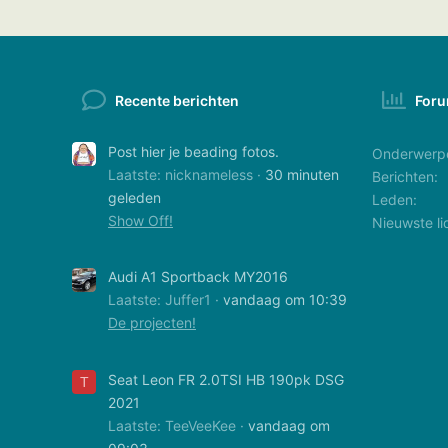
Recente berichten
Foru
Post hier je beading fotos.
Onderwerp
Laatste: nicknameless
30 minuten
Berichten
geleden
Leden
Show Off!
Nieuwste li
Audi A1 Sportback MY2016
Laatste: Juffer1
vandaag om 10:39
De projecten!
Seat Leon FR 2.0TSI HB 190pk DSG
T
2021
Laatste: TeeVeeKee
vandaag om