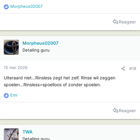
Morpheus02007
R
e
a
Reageer
c
t
i
Morpheus02007
e
Detailing guru
s
:
15 mei 2026
#18
Uiteraard niet...Rinsless zegt het zelf. Rinse wil zeggen
spoelen...Rinsless=spoelloos of zonder spoelen.
Emi
R
e
a
Reageer
c
t
i
TWA
e
Detailing guru