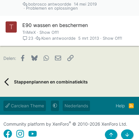
bobrosco
14 mei 2019
Problemen en oplossingen
E90 wassen en beschermen
T
TriMeX
Show Off!
Koen
5 mrt 2013
Show Off!
23
Facebook
Bluesky
WhatsApp
E-mail
Link
Delen:
Stappenplannen en combinatiekits
Carclean Theme
Nederlands
Help
R
s
s
®
Community platform by XenForo
© 2010-2026 XenForo Ltd.
NAAR BOVEN
ONDE