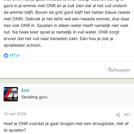
gard in je emmer met ONR en je zult zien dat al het vuil onderin
de emmer blijft. Boven de grid gard blijft het helder blauw (water
met ONR). Gebruik je het liefst wel een tweede emmer, doe daar
dan ook ONR in. Spoelen in alleen water heeft namelijk niet veel
nut. Na twee keer spoel je namelijk in vuil water. ONR zorgt
ervoor dat het vuil naar beneden zakt. Dan hou je ook je
spoelwater schoon.
MTyn
R
e
a
Reageer
c
t
i
Emi
e
Detailing guru
s
:
15 mei 2026
#17
Hoef je ONR voordat je gaat drogen met een droogdoek, niet af
te spoelen?