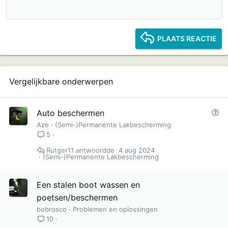
12
Courier New
Inspringing verkleinen
Rechts uitlijnen
Kop 2
15
Georgia
Tekst uitvullen
Kop 3
PLAATS REACTIE
18
Tahoma
22
Times New Roman
26
Trebuchet MS
Vergelijkbare onderwerpen
Verdana
V
Auto beschermen
r
Aze
(Semi-)Permanente Lakbescherming
a
5
a
Rutger11
4 aug 2024
g
(Semi-)Permanente Lakbescherming
Een stalen boot wassen en
poetsen/beschermen
bobrosco
Problemen en oplossingen
10