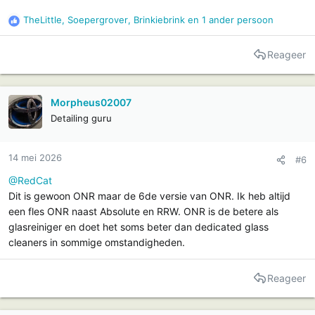
TheLittle
,
Soepergrover
,
Brinkiebrink
en 1 ander persoon
R
e
a
Reageer
c
t
i
Morpheus02007
e
Detailing guru
s
:
14 mei 2026
#6
@RedCat
Dit is gewoon ONR maar de 6de versie van ONR. Ik heb altijd
een fles ONR naast Absolute en RRW. ONR is de betere als
glasreiniger en doet het soms beter dan dedicated glass
cleaners in sommige omstandigheden.
Reageer