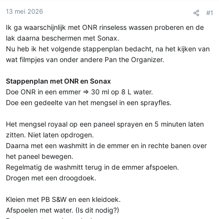
r
u
13 mei 2026
#1
t
m
Ik ga waarschijnlijk met ONR rinseless wassen proberen en de
e
lak daarna beschermen met Sonax.
r
Nu heb ik het volgende stappenplan bedacht, na het kijken van
wat filmpjes van onder andere Pan the Organizer.
Stappenplan met ONR en Sonax
Doe ONR in een emmer => 30 ml op 8 L water.
Doe een gedeelte van het mengsel in een sprayfles.
Het mengsel royaal op een paneel sprayen en 5 minuten laten
zitten. Niet laten opdrogen.
Daarna met een washmitt in de emmer en in rechte banen over
het paneel bewegen.
Regelmatig de washmitt terug in de emmer afspoelen.
Drogen met een droogdoek.
Kleien met PB S&W en een kleidoek.
Afspoelen met water. (Is dit nodig?)