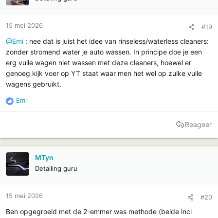
s
:
15 mei 2026
#19
@Emi
: nee dat is juist het idee van rinseless/waterless cleaners:
zonder stromend water je auto wassen. In principe doe je een
erg vuile wagen niet wassen met deze cleaners, hoewel er
genoeg kijk voer op YT staat waar men het wel op zulke vuile
wagens gebruikt.
Emi
R
e
a
Reageer
c
t
i
MTyn
e
Detailing guru
s
:
15 mei 2026
#20
Ben opgegroeid met de 2-emmer was methode (beide incl