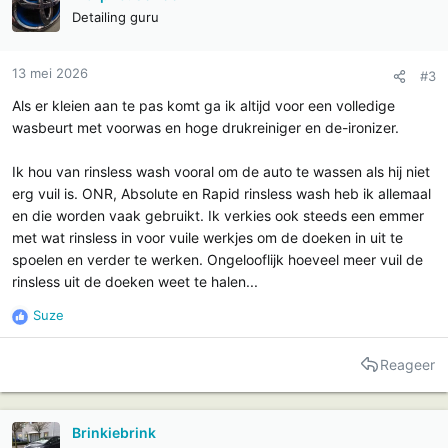
e
Detailing guru
s
:
13 mei 2026
#3
Als er kleien aan te pas komt ga ik altijd voor een volledige
wasbeurt met voorwas en hoge drukreiniger en de-ironizer.
Ik hou van rinsless wash vooral om de auto te wassen als hij niet
erg vuil is. ONR, Absolute en Rapid rinsless wash heb ik allemaal
en die worden vaak gebruikt. Ik verkies ook steeds een emmer
met wat rinsless in voor vuile werkjes om de doeken in uit te
spoelen en verder te werken. Ongelooflijk hoeveel meer vuil de
rinsless uit de doeken weet te halen...
Suze
R
e
a
Reageer
c
t
i
Brinkiebrink
e