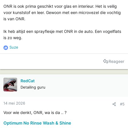
ONR is ook prima geschikt voor glas en interieur. Het is veilig
voor kunststof en leer. Gewoon met een microvezel die vochtig
is van ONR.
Ik heb altijd een sprayflesje met ONR in de auto. Een vogelflats
is zo weg.
Suze
R
e
a
Reageer
c
t
i
RedCat
e
Detailing guru
s
:
14 mei 2026
#5
Voor wie denkt, ONR, wa is da .. ?
Optimum No Rinse Wash & Shine