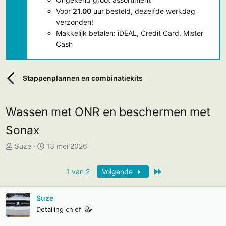
Voor
21.00
uur besteld, dezelfde werkdag
verzonden!
Makkelijk betalen: iDEAL, Credit Card, Mister
Cash
Stappenplannen en combinatiekits
Wassen met ONR en beschermen met
Sonax
T
S
Suze
13 mei 2026
o
t
p
a
Laatste
1 van 2
Volgende
i
r
c
t
Suze
s
d
Detailing chief
t
a
a
t