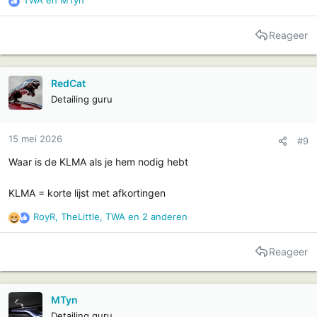
TWA
en
MTyn
R
e
a
Reageer
c
t
i
RedCat
e
Detailing guru
s
:
15 mei 2026
#9
Waar is de KLMA als je hem nodig hebt
KLMA = korte lijst met afkortingen
RoyR
,
TheLittle
,
TWA
en 2 anderen
R
e
a
Reageer
c
t
i
MTyn
e
Detailing guru