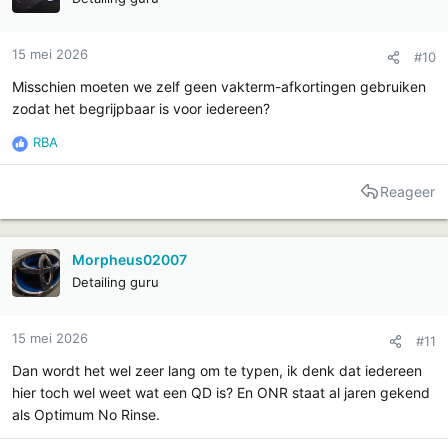
s
:
15 mei 2026
#10
Misschien moeten we zelf geen vakterm-afkortingen gebruiken
zodat het begrijpbaar is voor iedereen?
RBA
R
e
a
Reageer
c
t
i
Morpheus02007
e
Detailing guru
s
:
15 mei 2026
#11
Dan wordt het wel zeer lang om te typen, ik denk dat iedereen
hier toch wel weet wat een QD is? En ONR staat al jaren gekend
als Optimum No Rinse.