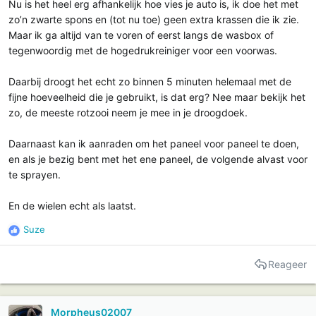
Nu is het heel erg afhankelijk hoe vies je auto is, ik doe het met
zo’n zwarte spons en (tot nu toe) geen extra krassen die ik zie.
Maar ik ga altijd van te voren of eerst langs de wasbox of
tegenwoordig met de hogedrukreiniger voor een voorwas.
Daarbij droogt het echt zo binnen 5 minuten helemaal met de
fijne hoeveelheid die je gebruikt, is dat erg? Nee maar bekijk het
zo, de meeste rotzooi neem je mee in je droogdoek.
Daarnaast kan ik aanraden om het paneel voor paneel te doen,
en als je bezig bent met het ene paneel, de volgende alvast voor
te sprayen.
En de wielen echt als laatst.
Suze
R
e
a
Reageer
c
t
i
Morpheus02007