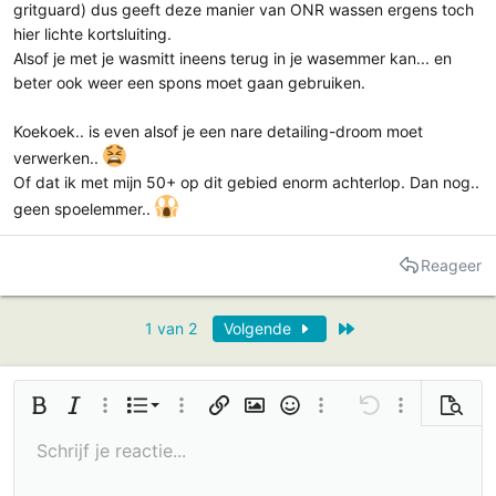
gritguard) dus geeft deze manier van ONR wassen ergens toch
hier lichte kortsluiting.
Alsof je met je wasmitt ineens terug in je wasemmer kan... en
beter ook weer een spons moet gaan gebruiken.
Koekoek.. is even alsof je een nare detailing-droom moet
verwerken..
Of dat ik met mijn 50+ op dit gebied enorm achterlop. Dan nog..
geen spoelemmer..
Reageer
Laatste
1 van 2
Volgende
Geordende lijst
Vetgedrukt
Cursief
Meer opties…
Lijst
Meer opties…
Link invoegen
Afbeelding invoegen
Smilies
Meer opties…
Ongedaan maken
Meer opties…
Voorbe
Ongeordende lijst
Schrijf je reactie...
Links uitlijnen
9
Normaal
Bewaar concept
Arial
Tekengrootte
Uitlijning
GIF invoegen
Opnieuw doen
Multi-Citaat
BB code schakelen
Tekstkleur
Paragraafindeling
Media
Opmaak verwijderen
Fonttype
Tabel invoegen
Concepten
Doorgehaald
Horizontale lijn invoegen
Onderstreept
Spoiler
Inline code
Code
Inline spoiler
Mediagalerij insluiten
10
Verwijder concept
Book Antiqua
Inspringen
Centreren
Kop 1