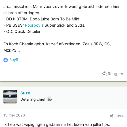
Ja... misschien. Maar voor zover ik weet gebruikt iedereen hier
al jaren afkortingen.
- DDJ: BTBM: Dodo juice Born To Be Mild
- PB SS&S:
Poorboy's
Super Slick and Suds.
- QD: Quick Detailer
En Koch Chemie gebruikt zelf afkortingen. Zoals RRW, GS,
Mzr,PS...
RoyR
R
e
a
Reageer
c
t
i
Suze
e
Detailing chief
s
:
15 mei 2026
#14
Ik heb wat wijzigingen gedaan na het lezen van jullie tips.