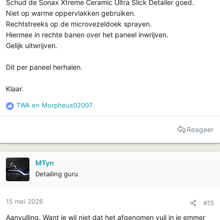
Schud de Sonax Xtreme Ceramic Ultra Slick Detailer goed.
Niet op warme oppervlakken gebruiken.
Rechtstreeks op de microvezeldoek sprayen.
Hiermee in rechte banen over het paneel inwrijven.
Gelijk uitwrijven.
Dit per paneel herhalen.
Klaar.
TWA
en
Morpheus02007
R
e
a
Reageer
c
t
i
MTyn
e
Detailing guru
s
:
15 mei 2026
#15
Aanvulling. Want je wil niet dat het afgenomen vuil in je emmer